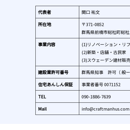
代表者
関口 祐文
所在地
〒371-0852
群馬県前橋市総社町総社15
事業内容
(1)リノベーション・リ
(2)新築・店舗・古民家
(3)スウェーデン建材販
建設業許可番号
群馬県知事 許可（ 般ー 4
住宅あんしん保証
事業者番号 0071152
TEL
090-1886-7639
Mail
info@craftmanhus.com